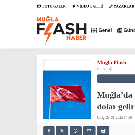
FOTO
GALERİ
VİDEO
GALERİ
YAZARLAR
Genel
Gün
Muğla Flash
e-posta:
@
Muğla’da 
dolar gelir
Giriş: 23-01-2025 14:36