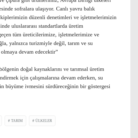
e çipura gibi ürünlerimiz, Avrupa Birliği ülkeleri
inde sofralara ulaşıyor. Canlı yavru balık
kiplerimizin düzenli denetimleri ve işletmelerimizin
inde uluslararası standartlarda üretim
eçen tüm üreticilerimize, işletmelerimize ve
la, yalnızca turizmiyle değil, tarım ve su
ı olmaya devam edecektir”
lgenin doğal kaynaklarını ve tarımsal üretim
lendirmek için çalışmalarına devam ederken, su
rün büyüme ivmesini sürdüreceğinin bir göstergesi
TARIM
ÜLKELER