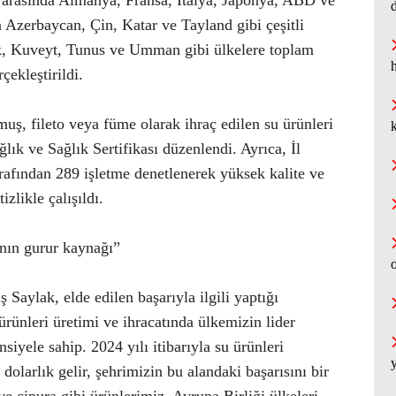
er arasında Almanya, Fransa, İtalya, Japonya, ABD ve
ra Azerbaycan, Çin, Katar ve Tayland gibi çeşitli
luk, Kuveyt, Tunus ve Umman gibi ülkelere toplam
h
çekleştirildi.
ş, fileto veya füme olarak ihraç edilen su ürünleri
k
lık ve Sağlık Sertifikası düzenlendi. Ayrıca, İl
afından 289 işletme denetlenerek yüksek kalite ve
izlikle çalışıldı.
nın gurur kaynağı”
aylak, elde edilen başarıyla ilgili yaptığı
rünleri üretimi ve ihracatında ülkemizin lider
nsiyele sahip. 2024 yılı itibarıyla su ürünleri
dolarlık gelir, şehrimizin bu alandaki başarısını bir