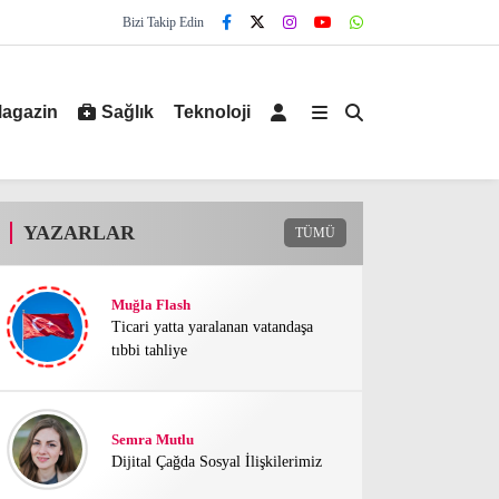
Bizi Takip Edin
agazin
Sağlık
Teknoloji
YAZARLAR
TÜMÜ
Muğla Flash
Ticari yatta yaralanan vatandaşa
tıbbi tahliye
Semra Mutlu
Dijital Çağda Sosyal İlişkilerimiz