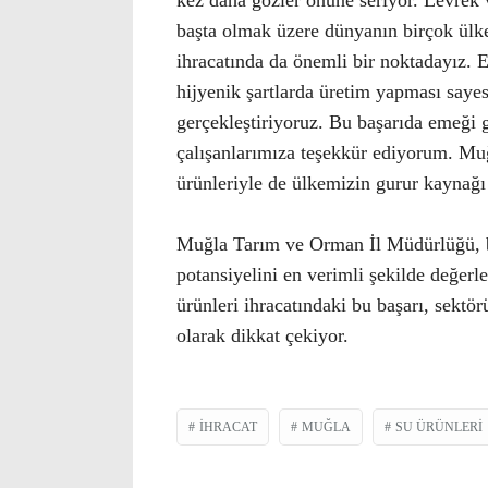
kez daha gözler önüne seriyor. Levrek v
başta olmak üzere dünyanın birçok ülkes
ihracatında da önemli bir noktadayız. E
hijyenik şartlarda üretim yapması sayes
gerçekleştiriyoruz. Bu başarıda emeği g
çalışanlarımıza teşekkür ediyorum. Muğ
ürünleriyle de ülkemizin gurur kaynağ
Muğla Tarım ve Orman İl Müdürlüğü, bö
potansiyelini en verimli şekilde değer
ürünleri ihracatındaki bu başarı, sektö
olarak dikkat çekiyor.
İHRACAT
MUĞLA
SU ÜRÜNLERI