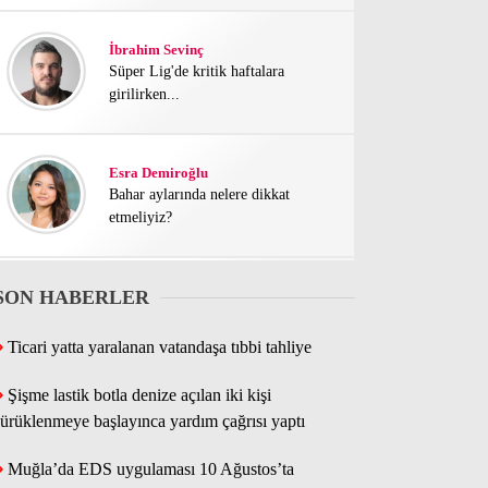
İbrahim Sevinç
Süper Lig'de kritik haftalara
girilirken...
Esra Demiroğlu
Bahar aylarında nelere dikkat
etmeliyiz?
SON HABERLER
Kayra Yazaroğulları
Kentsel dönüşüm karmaşası bitmek
bilmiyor
Ticari yatta yaralanan vatandaşa tıbbi tahliye
Şişme lastik botla denize açılan iki kişi
Mustafa Türk
sürüklenmeye başlayınca yardım çağrısı yaptı
Bu yaz festival dolu geçecek
Muğla’da EDS uygulaması 10 Ağustos’ta