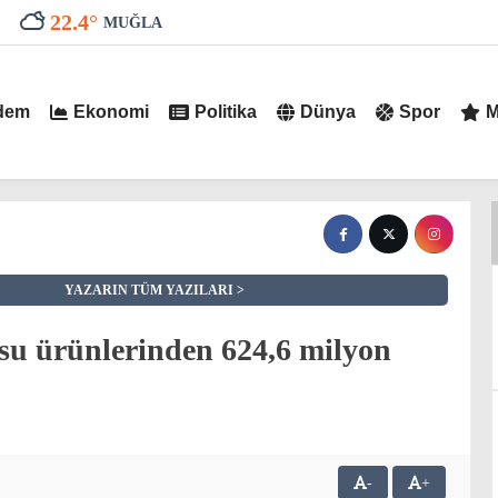
22.4
°
MUĞLA
dem
Ekonomi
Politika
Dünya
Spor
M
YAZARIN TÜM YAZILARI
su ürünlerinden 624,6 milyon
-
+