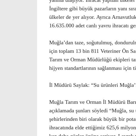
yanına ulaşıyor. İhracat yapılan ülkel
İngiltere gibi büyük pazarların yanı sı
ülkeler de yer alıyor. Ayrıca Arnavut
16.635.000 adet canlı yavru ihracatı ger
Muğla’dan taze, soğutulmuş, dondurulmu
için toplam 13 bin 811 Veteriner Ön Sağ
Tarım ve Orman Müdürlüğü ekipleri tar
hijyen standartlarının sağlanması için tit
İl Müdürü Saylak: “Su ürünleri Muğla’
Muğla Tarım ve Orman İl Müdürü Barış S
açıklamada şunları söyledi “Muğla, su ü
şehirlerinden biri olarak büyük bir pota
ihracatında elde ettiğimiz 625,6 milyon 