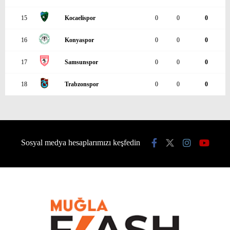
15
Kocaelispor
0
0
0
16
Konyaspor
0
0
0
17
Samsunspor
0
0
0
18
Trabzonspor
0
0
0
Sosyal medya hesaplarımızı keşfedin