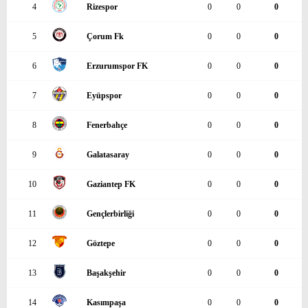
4
Rizespor
0
0
0
5
Çorum Fk
0
0
0
6
Erzurumspor FK
0
0
0
7
Eyüpspor
0
0
0
8
Fenerbahçe
0
0
0
9
Galatasaray
0
0
0
10
Gaziantep FK
0
0
0
11
Gençlerbirliği
0
0
0
12
Göztepe
0
0
0
13
Başakşehir
0
0
0
14
Kasımpaşa
0
0
0