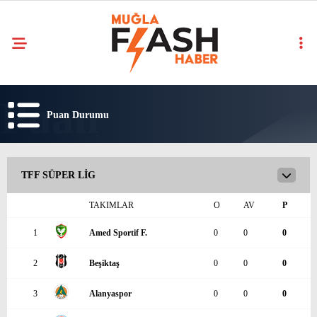
Puan Durumu
TFF SÜPER LIG
TAKIMLAR
O
AV
P
1
Amed Sportif F.
0
0
0
2
Beşiktaş
0
0
0
3
Alanyaspor
0
0
0