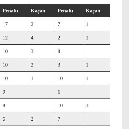
Penaltı
Kaçan
Penaltı
Kaçan
17
2
7
1
12
4
2
1
10
3
8
10
2
3
1
10
1
10
1
9
6
8
10
3
5
2
7