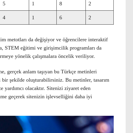
5
1
8
2
4
1
6
2
im metotları da değişiyor ve öğrencilere interaktif
a, STEM eğitimi ve girişimcilik programları da
irmeye yönelik çalışmalara öncelik veriliyor.
ne, gerçek anlam taşıyan bu Türkçe metinleri
bir şekilde oluşturabilirsiniz. Bu metinler, tasarım
e yardımcı olacaktır. Sitenizi ziyaret eden
şime geçerek sitenizin işlevselliğini daha iyi