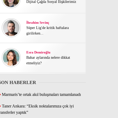
Dijital Çağda Sosyal İlişkilerimiz
İbrahim Sevinç
Süper Lig'de kritik haftalara
girilirken...
Esra Demiroğlu
Bahar aylarında nelere dikkat
etmeliyiz?
SON HABERLER
Kayra Yazaroğulları
Kentsel dönüşüm karmaşası bitmek
bilmiyor
Marmaris’te ortak akıl buluşmaları tamamlanadı
Taner Ankara: “Eksik noktalarımıza çok iyi
Mustafa Türk
transferler yaptık”
Bu yaz festival dolu geçecek