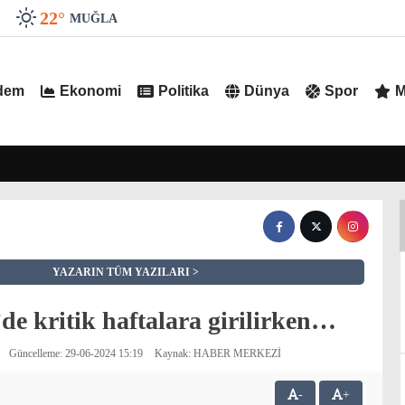
22
°
MUĞLA
dem
Ekonomi
Politika
Dünya
Spor
M
YAZARIN TÜM YAZILARI
de kritik haftalara girilirken…
Güncelleme: 29-06-2024 15:19
Kaynak: HABER MERKEZİ
-
+