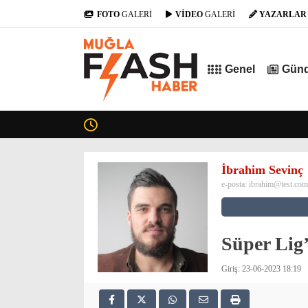
FOTO
GALERİ
VİDEO
GALERİ
YAZARLAR
Genel
Gün
İbrahim Sevinç
e-posta:
ibrahim@test.com
Süper Lig’
Giriş: 23-06-2023 18:19