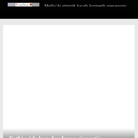
Muğla’da gümrük kaçağı kozmetik operasyonu
Marmaris’te gıda zehirlenmesi şüphesi
Muğla’da su ürünlerinden 624,6 milyon dolar
gelir
Datça’da Engellere Kısa Bir Mola