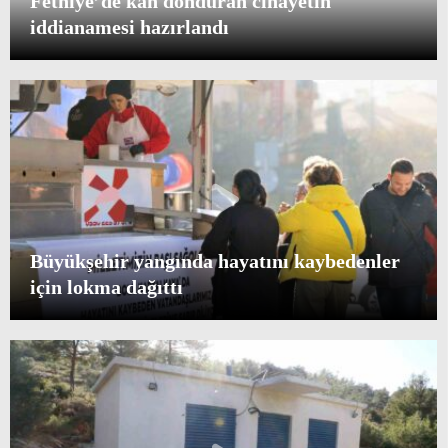
Fethiye’de kan donduran cinayetin
iddianamesi hazırlandı
Ula’da ara tatilde spor keyfi
Menteşe Belediyesi 1 ton portakal dağıttı
Büyükşehir yangında hayatını kaybedenler
için lokma dağıttı