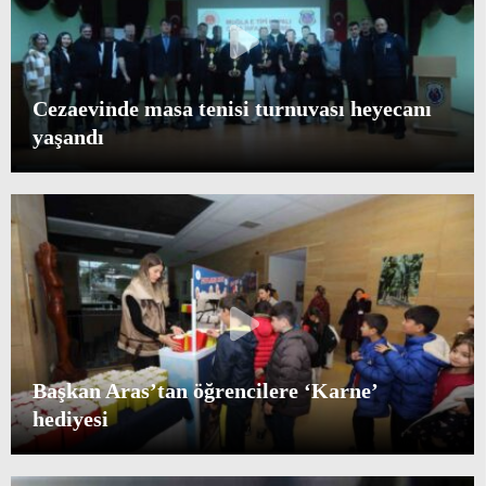
Cezaevinde masa tenisi turnuvası heyecanı
yaşandı
Başkan Aras’tan öğrencilere ‘Karne’
hediyesi