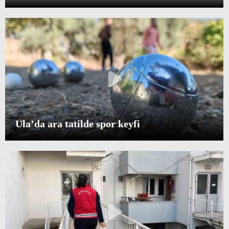
Ula’da ara tatilde spor keyfi