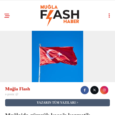
Muğla Flash
e-posta:
@
YAZARIN TÜM YAZILARI