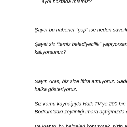
aynı noktada mısınız?
Şayet bu haberler “çöp” ise neden savcıl
Şayet siz “temiz belediyecilik” yapıyorsa
kalıyorsunuz?
Sayın Aras, biz size iftira atmıyoruz. Sad
halka gösteriyoruz.
Siz kamu kaynağıyla Halk TV’ye 200 bin T
Bodrum’daki zeytinliği imara açtığınızda 
Ve inanın, bu belgeleri konuşmak, sizin 