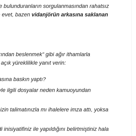
nde bulunduranların sorgulanmasından rahatsız
e evet, bazen
vidanjörün arkasına saklanan
rından beslenmek” gibi ağır ithamlarla
çık yüreklilikle yanıt verin:
sına baskın yaptı?
yle ilgili dosyalar neden kamuoyundan
zin talimatınızla mı ihalelere imza attı, yoksa
nisiyatifiniz ile yapıldığını belirtmiştiniz hala