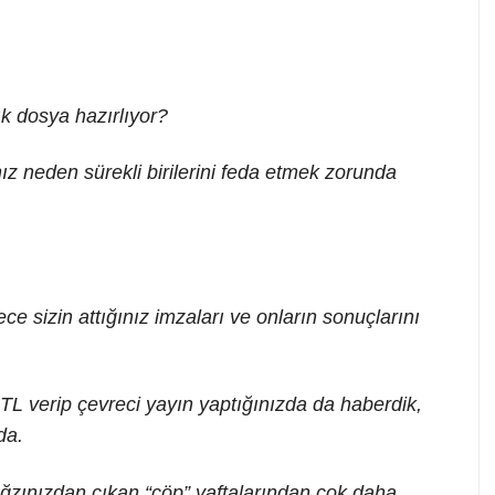
ık dosya hazırlıyor?
nız neden sürekli birilerini feda etmek zorunda
ece sizin attığınız imzaları ve onların sonuçlarını
L verip çevreci yayın yaptığınızda da haberdik,
da.
ağzınızdan çıkan “çöp” yaftalarından çok daha