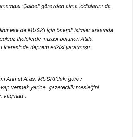
amaması ‘Şaibeli görevden alma iddialarını da
linmese de MUSKİ için önemli isimler arasında
usülsüz ihalelerde imzası bulunan Atilla
çeresinde deprem etikisi yaratmıştı.
anı Ahmet Aras, MUSKİ’deki görev
 cevap vermek yerine, gazetecilik mesleğini
en kaçmadı.