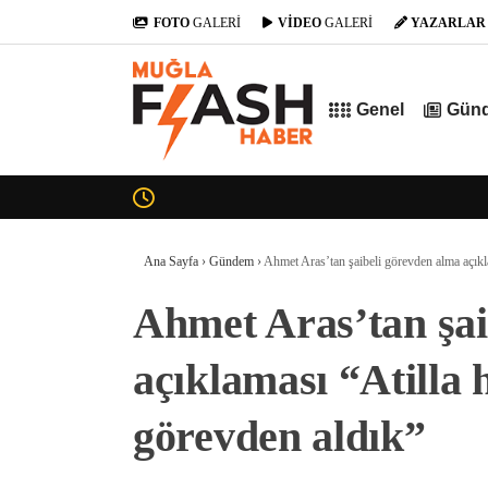
FOTO
GALERİ
VİDEO
GALERİ
YAZARLAR
Genel
Gün
Ana Sayfa
›
Gündem
›
Ahmet Aras’tan şaibeli görevden alma açıkl
Ahmet Aras’tan şai
açıklaması “Atilla 
görevden aldık”