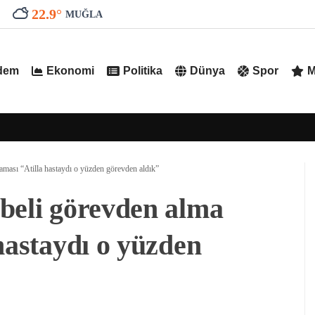
22.9
°
MUĞLA
dem
Ekonomi
Politika
Dünya
Spor
M
aması “Atilla hastaydı o yüzden görevden aldık”
beli görevden alma
hastaydı o yüzden