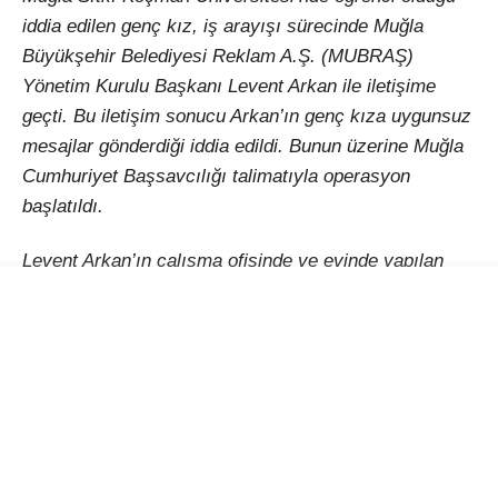
Muğla Sıtkı Koçman Üniversitesi’nde öğrenci olduğu
iddia edilen genç kız, iş arayışı sürecinde Muğla
Büyükşehir Belediyesi Reklam A.Ş. (MUBRAŞ)
Yönetim Kurulu Başkanı Levent Arkan ile iletişime
geçti. Bu iletişim sonucu Arkan’ın genç kıza uygunsuz
mesajlar gönderdiği iddia edildi. Bunun üzerine Muğla
Cumhuriyet Başsavcılığı talimatıyla operasyon
başlatıldı.
Levent Arkan’ın çalışma ofisinde ve evinde yapılan
detaylı aramalar sonucunda dijital materyallere el
konuldu ve deliller savcılık dosyasına girdi.
SKANDAL MESAJLAR ORTAYA ÇIKTI
Sabah’ın haberine göre; üniversite öğrencisinin ifadesi
alındı ve Arkan’ın gönderdiği bazı mesajlar savcılık