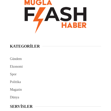
yataklarında biriken balçık, mil ve çevre kirliliğine
neden olan atıkları temizleyerek hem kötü koku hem
de haşere oluşumunun önüne geçmek için
çalışmalarını aralıksız sürdürüyor. Marmaris
Belediyesi, yaz …
Muğla Flash
TÜM YAZILARI
Giriş: 06-08-2026 14:36
Genel