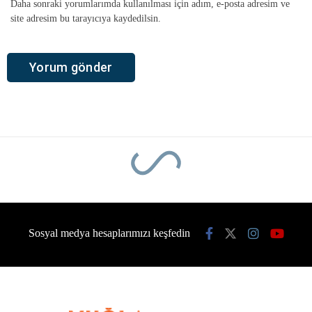
Daha sonraki yorumlarımda kullanılması için adım, e-posta adresim ve
site adresim bu tarayıcıya kaydedilsin.
Ana Sayfa
›
Genel
Marmaris’te derelerde
temizlik seferberliği
Marmaris Belediyesi, ilçe genelindeki dere