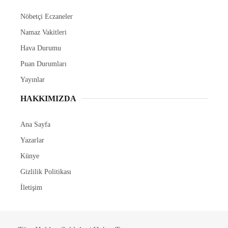
ABONE OL
Marmaris Belediyesi, ilçe genelindeki dere
yataklarında biriken balçık, mil ve çevre kirliliğine
neden olan atıkları temizleyerek hem kötü koku hem
de haşere oluşumunun önüne geçmek için
çalışmalarını aralıksız sürdürüyor.
Marmaris Belediyesi, yaz aylarında artan nüfusla
birlikte dere yataklarında oluşabilecek koku, kötü
görüntü ve haşere sorunlarının önüne geçmek
amacıyla ilçe genelinde dere temizliği çalışmalarını
aralıksız sürdürüyor. Temizlik İşleri Müdürlüğü ekipleri