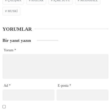
ÇALIŞMA
HATLAR
İÇME SUYU
MÜDAHALE
MUSKI
YORUMLAR
Bir yanıt yazın
Yorum
*
Ad
*
E-posta
*