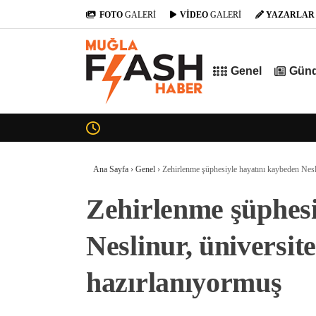
FOTO
GALERİ
VİDEO
GALERİ
YAZARLAR
Genel
Gün
Ana Sayfa
›
Genel
›
Zehirlenme şüphesiyle hayatını kaybeden Nesli
Zehirlenme şüphesi
Neslinur, üniversit
hazırlanıyormuş