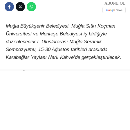
ABONE OL
Muğla Büyükşehir Belediyesi, Muğla Sıtkı Koçman
Üniversitesi ve Menteşe Belediyesi iş birliğiyle
düzenlenecek I. Uluslararası Muğla Seramik
Sempozyumu, 15-30 Ağustos tarihleri arasında
Karabağlar Yaylası Narlı Kahve’de gerçekleştirilecek.
Çağlar Ötesinden Günümüze Kadim Miras: Seramik
temasıyla düzenlenecek etkinlik, Türkiye’den ve farklı
ülkelerden sanatçıları Muğla’da buluşturacak. 15-30
Ağustos 2026 tarihleri arasında gerçekleştirilecek I.
Uluslararası Muğla Seramik Sempozyumu, seramiğin
binlerce yıllık kültürel mirasını çağdaş sanat
anlayışıyla bir araya getirerek uluslararası bir
paylaşım platformu oluşturmayı amaçlıyor.