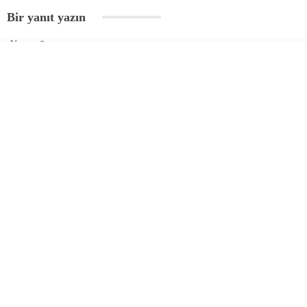
Bir yanıt yazın
Yorum
*
Ad
*
E-posta
*
Daha sonraki yorumlarımda kullanılması için adım, e-posta adresim ve
site adresim bu tarayıcıya kaydedilsin.