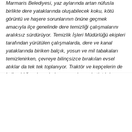
Marmaris Belediyesi, yaz aylarında artan nüfusla
birlikte dere yataklarında oluşabilecek koku, kötü
görüntü ve haşere sorunlarının önüne geçmek
amacıyla ilçe genelinde dere temizliği çalışmalarını
aralıksız sürdürüyor. Temizlik İşleri Müdürlüğü ekipleri
tarafından yürütülen çalışmalarda, dere ve kanal
yataklarında biriken balçık, yosun ve mil tabakaları
temizlenirken, çevreye bilinçsizce bırakılan evsel
atıklar da tek tek toplanıyor. Traktör ve kepçelerin de
kullanıldığı çalışmalarla suyun akışı rahatlatılırken,
dere yatakları daha sağlıklı ve temiz bir görünüme
kavuşturuluyor. Özellikle yaz aylarında sıcak havanın
etkisiyle oluşabilecek koku, sivrisinek ve haşere
sorunlarının önüne geçmeyi hedefleyen ekipler, ilçe
genelindeki dere yataklarında belirlenen program
doğrultusunda periyodik temizlik çalışmalarını
sürdürüyor.