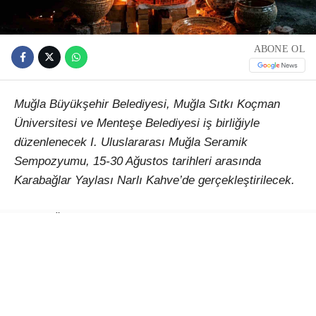
ABONE OL
Muğla Büyükşehir Belediyesi, Muğla Sıtkı Koçman
Üniversitesi ve Menteşe Belediyesi iş birliğiyle
düzenlenecek I. Uluslararası Muğla Seramik
Sempozyumu, 15-30 Ağustos tarihleri arasında
Karabağlar Yaylası Narlı Kahve’de gerçekleştirilecek.
Çağlar Ötesinden Günümüze Kadim Miras: Seramik
temasıyla düzenlenecek etkinlik, Türkiye’den ve farklı
ülkelerden sanatçıları Muğla’da buluşturacak. 15-30
Ağustos 2026 tarihleri arasında gerçekleştirilecek I.
Uluslararası Muğla Seramik Sempozyumu, seramiğin
binlerce yıllık kültürel mirasını çağdaş sanat