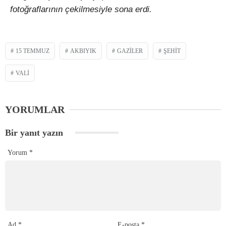
fotoğraflarının çekilmesiyle sona erdi.
15 TEMMUZ
AKBIYIK
GAZILER
ŞEHIT
VALI
YORUMLAR
Bir yanıt yazın
Yorum
*
Ad
*
E-posta
*