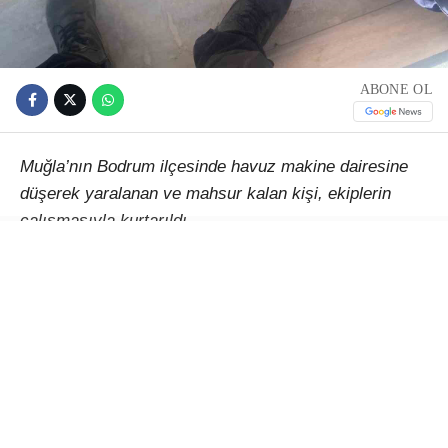
ABONE OL
Muğla’nın Bodrum ilçesinde havuz makine dairesine
düşerek yaralanan ve mahsur kalan kişi, ekiplerin
çalışmasıyla kurtarıldı.
Alınan bilgiye göre, Gümüşlük Mahallesi Mimar Sinan
Caddesi’ndeki bir adreste, henüz belirlenemeyen
nedenle yaklaşık 5 metre derinliğindeki havuz makine
dairesine düşen bir vatandaş yaralandı ve mahsur
kaldı.
İhbar üzerine olay yerine 112 Acil Sağlık, itfaiye ve