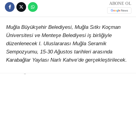
ABONE OL
Muğla Büyükşehir Belediyesi, Muğla Sıtkı Koçman
Üniversitesi ve Menteşe Belediyesi iş birliğiyle
düzenlenecek I. Uluslararası Muğla Seramik
Sempozyumu, 15-30 Ağustos tarihleri arasında
Karabağlar Yaylası Narlı Kahve’de gerçekleştirilecek.
Çağlar Ötesinden Günümüze Kadim Miras: Seramik
temasıyla düzenlenecek etkinlik, Türkiye’den ve farklı
ülkelerden sanatçıları Muğla’da buluşturacak. 15-30
Ağustos 2026 tarihleri arasında gerçekleştirilecek I.
Uluslararası Muğla Seramik Sempozyumu, seramiğin
binlerce yıllık kültürel mirasını çağdaş sanat
anlayışıyla bir araya getirerek uluslararası bir
paylaşım platformu oluşturmayı amaçlıyor.