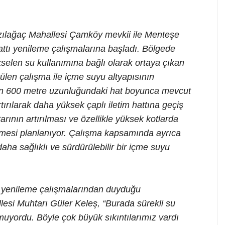
zılağaç Mahallesi Çamköy mevkii ile Menteşe
ttı yenileme çalışmalarına başladı. Bölgede
kselen su kullanımına bağlı olarak ortaya çıkan
tülen çalışma ile içme suyu altyapısının
bin 600 metre uzunluğundaki hat boyunca mevcut
rtırılarak daha yüksek çaplı iletim hattına geçiş
arının artırılması ve özellikle yüksek kotlarda
lmesi planlanıyor. Çalışma kapsamında ayrıca
aha sağlıklı ve sürdürülebilir bir içme suyu
ı yenileme çalışmalarından duyduğu
lesi Muhtarı Güler Keleş, “Burada sürekli su
lmuyordu. Böyle çok büyük sıkıntılarımız vardı