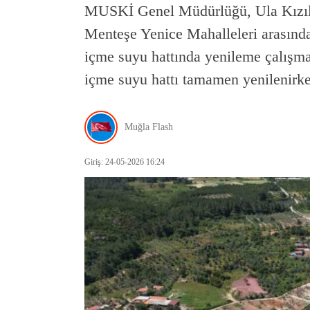
MUSKİ Genel Müdürlüğü, Ula Kızıl
Menteşe Yenice Mahalleleri arasınd
içme suyu hattında yenileme çalışm
içme suyu hattı tamamen yenilenir
Muğla Flash
Giriş: 24-05-2026 16:24