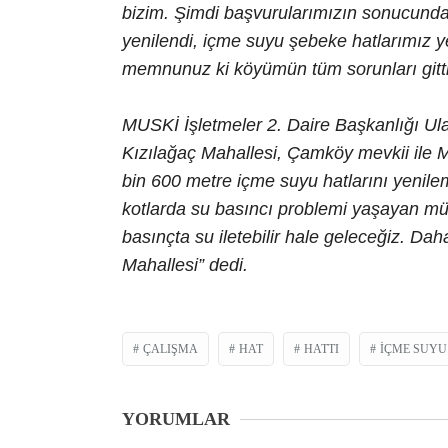
bizim. Şimdi başvurularımızın sonucunda 
yenilendi, içme suyu şebeke hatlarımız 
memnunuz ki köyümün tüm sorunları gitti 
MUSKİ İşletmeler 2. Daire Başkanlığı Ul
Kızılağaç Mahallesi, Çamköy mevkii ile 
bin 600 metre içme suyu hatlarını yenile
kotlarda su basıncı problemi yaşayan mülk
basınçta su iletebilir hale geleceğiz. Dah
Mahallesi” dedi.
ÇALIŞMA
HAT
HATTI
İÇME SUYU
YORUMLAR