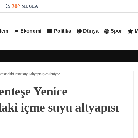
20
°
MUĞLA
dem
Ekonomi
Politika
Dünya
Spor
M
rasındaki içme suyu altyapısı yenileniyor
enteşe Yenice
aki içme suyu altyapısı