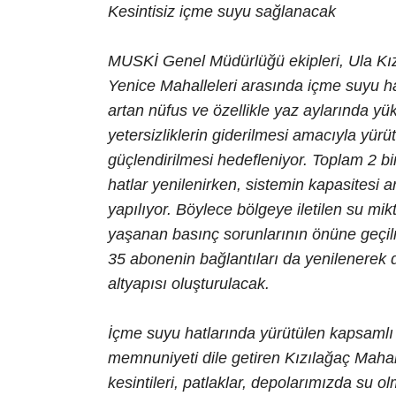
Kesintisiz içme suyu sağlanacak
MUSKİ Genel Müdürlüğü ekipleri, Ula Kı
Yenice Mahalleleri arasında içme suyu ha
artan nüfus ve özellikle yaz aylarında yü
yetersizliklerin giderilmesi amacıyla yürü
güçlendirilmesi hedefleniyor. Toplam 2 
hatlar yenilenirken, sistemin kapasitesi a
yapılıyor. Böylece bölgeye iletilen su mikt
yaşanan basınç sorunlarının önüne geçi
35 abonenin bağlantıları da yenilenerek d
altyapısı oluşturulacak.
İçme suyu hatlarında yürütülen kapsaml
memnuniyeti dile getiren Kızılağaç Mahal
kesintileri, patlaklar, depolarımızda su o