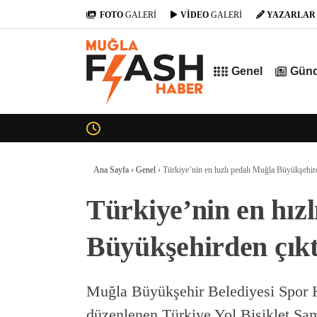
FOTO
GALERİ
VİDEO
GALERİ
YAZARLAR
Genel
Gün
Ana Sayfa
›
Genel
›
Türkiye’nin en hızlı pedalı Muğla Büyükşehird
Türkiye’nin en hızl
Büyükşehirden çıkt
Muğla Büyükşehir Belediyesi Spor K
düzenlenen Türkiye Yol Bisiklet Şa