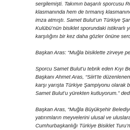
sergilemişti. Takımın başarılı sporcusu
klasmanında hem de tırmanış klasmanında 
imza atmıştı. Samet Bulut’un Türkiye Ş
Kulübü’nün bisiklet sporundaki istikrarlı y
karşılığını bir kez daha gözler önüne serd
Başkan Aras: “Muğla bisiklette zirveye pe
Sporcu Samet Bulut’u tebrik eden Kıyı Be
Başkanı Ahmet Aras, “Siirt’te düzenlene
karşı yarışta Türkiye Şampiyonu olarak 
Samet Bulut’u yürekten kutluyorum.” dedi
Başkan Aras, “Muğla Büyükşehir Belediye
yatırımların meyvelerini ulusal ve ulusl
Cumhurbaşkanlığı Türkiye Bisiklet Turu’n