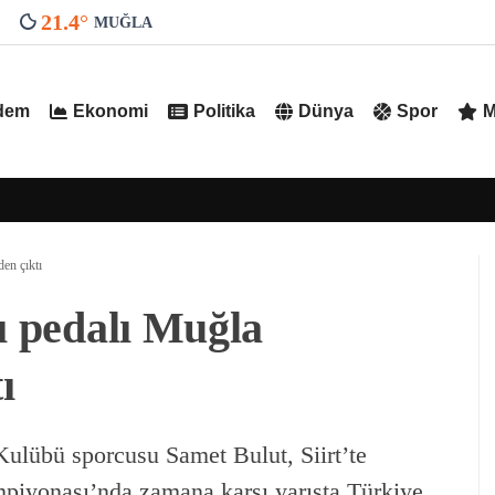
21.4
°
MUĞLA
dem
Ekonomi
Politika
Dünya
Spor
M
en çıktı
ı pedalı Muğla
ı
ulübü sporcusu Samet Bulut, Siirt’te
mpiyonası’nda zamana karşı yarışta Türkiye