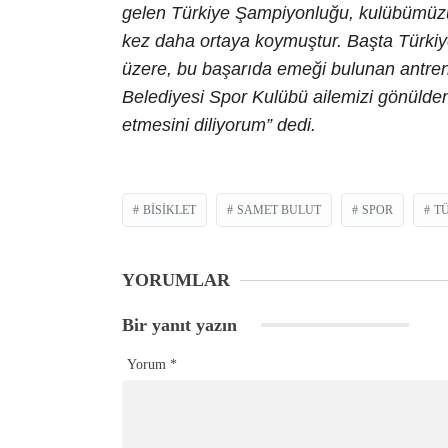
gelen Türkiye Şampiyonluğu, kulübümüzün b
kez daha ortaya koymuştur. Başta Türk
üzere, bu başarıda emeği bulunan antrenö
Belediyesi Spor Kulübü ailemizi gönülden
etmesini diliyorum” dedi.
BISIKLET
SAMET BULUT
SPOR
T
YORUMLAR
Bir yanıt yazın
Yorum
*