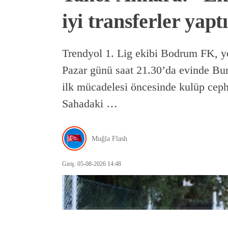
iyi transferler yapt
Trendyol 1. Lig ekibi Bodrum FK, ye
Pazar günü saat 21.30’da evinde Bur
ilk mücadelesi öncesinde kulüp ceph
Sahadaki …
Muğla Flash
Giriş: 05-08-2026 14:48