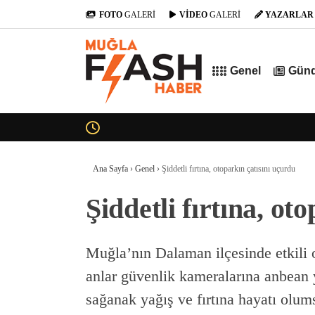
FOTO
GALERİ
VİDEO
GALERİ
YAZARLAR
Genel
Gün
Ana Sayfa
›
Genel
›
Şiddetli fırtına, otoparkın çatısını uçurdu
Şiddetli fırtına, ot
Muğla’nın Dalaman ilçesinde etkili ol
anlar güvenlik kameralarına anbean 
sağanak yağış ve fırtına hayatı olum