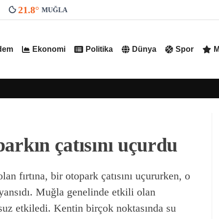
21.8
°
MUĞLA
dem
Ekonomi
Politika
Dünya
Spor
M
oparkın çatısını uçurdu
an fırtına, bir otopark çatısını uçururken, o
yansıdı. Muğla genelinde etkili olan
suz etkiledi. Kentin birçok noktasında su