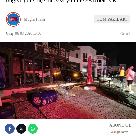
bilgiye göre, ilçe merkezi yönüne seyreden E.K …
Muğla Flash
TÜM YAZILARI
Giriş: 06-08-2026 13:00
Genel
ABONE OL