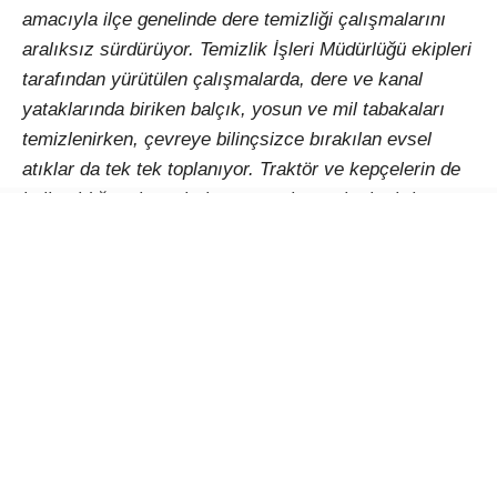
amacıyla ilçe genelinde dere temizliği çalışmalarını
aralıksız sürdürüyor. Temizlik İşleri Müdürlüğü ekipleri
tarafından yürütülen çalışmalarda, dere ve kanal
yataklarında biriken balçık, yosun ve mil tabakaları
temizlenirken, çevreye bilinçsizce bırakılan evsel
atıklar da tek tek toplanıyor. Traktör ve kepçelerin de
kullanıldığı çalışmalarla suyun akışı rahatlatılırken,
dere yatakları daha sağlıklı ve temiz bir görünüme
kavuşturuluyor. Özellikle yaz aylarında sıcak havanın
etkisiyle oluşabilecek koku, sivrisinek ve haşere
sorunlarının önüne geçmeyi hedefleyen ekipler, ilçe
genelindeki dere yataklarında belirlenen program
doğrultusunda periyodik temizlik çalışmalarını
sürdürüyor.
Temizlik İşleri Müdürlüğü Sorumlusu Barış Ünlü, dere