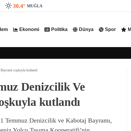
30.4
°
MUĞLA
dem
Ekonomi
Politika
Dünya
Spor
M
 Bayramı coşkuyla kutlandı
muz Denizcilik Ve
oşkuyla kutlandı
 1 Temmuz Denizcilik ve Kabotaj Bayramı,
eniz Yolcu Taşıma Kooperatifi’nin