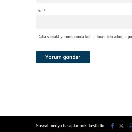
Ad
*
Daha sonraki yorumlarımda kullanılması için adım, e-pos
Ana Sayfa
›
Genel
›
Çetibeli Mahallesi’nin içme suyu hatları yenil
Çetibeli Mahallesi’