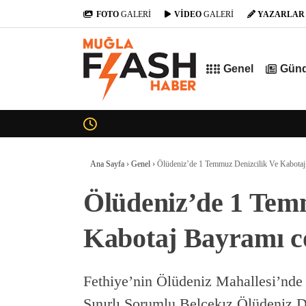
FOTO
GALERİ
VİDEO
GALERİ
YAZARLAR
Genel
Gün
Ana Sayfa
›
Genel
›
Ölüdeniz’de 1 Temmuz Denizcilik Ve Kabotaj
Ölüdeniz’de 1 Tem
Kabotaj Bayramı c
Fethiye’nin Ölüdeniz Mahallesi’nde
Sınırlı Sorumlu Belcekız Ölüdeniz D