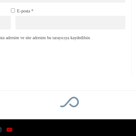
E-posta
*
ta adresim ve site adresim bu tarayıcıya kaydedilsin.
eniyor
nin içme suyu hatları