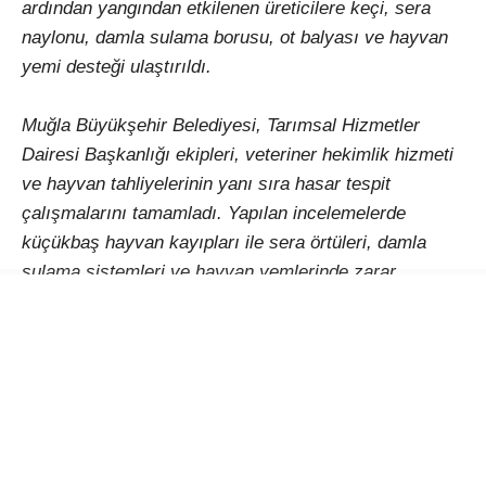
ardından yangından etkilenen üreticilere keçi, sera
naylonu, damla sulama borusu, ot balyası ve hayvan
yemi desteği ulaştırıldı.
Muğla Büyükşehir Belediyesi, Tarımsal Hizmetler
Dairesi Başkanlığı ekipleri, veteriner hekimlik hizmeti
ve hayvan tahliyelerinin yanı sıra hasar tespit
çalışmalarını tamamladı. Yapılan incelemelerde
küçükbaş hayvan kayıpları ile sera örtüleri, damla
sulama sistemleri ve hayvan yemlerinde zarar
oluştuğu belirlendi. Soğutma çalışmalarının sona
ermesinin hemen ardından ise üreticilere kıl keçisi,
sera naylonu, damla sulama borusu, ot balyası ve
hayvan yemi desteği sağlanarak üretimin yeniden
başlaması için ilk adım atıldı.
Seydikemer Bayır Mahalle Muhtarı İlyas Kızılkaya