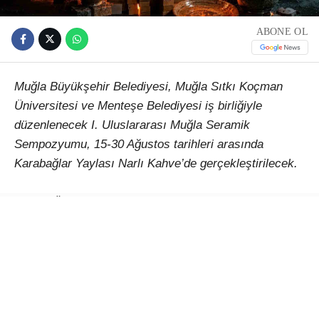
ABONE OL
Muğla Büyükşehir Belediyesi, Muğla Sıtkı Koçman
Üniversitesi ve Menteşe Belediyesi iş birliğiyle
düzenlenecek I. Uluslararası Muğla Seramik
Sempozyumu, 15-30 Ağustos tarihleri arasında
Karabağlar Yaylası Narlı Kahve’de gerçekleştirilecek.
Çağlar Ötesinden Günümüze Kadim Miras: Seramik
temasıyla düzenlenecek etkinlik, Türkiye’den ve farklı
ülkelerden sanatçıları Muğla’da buluşturacak. 15-30
Ağustos 2026 tarihleri arasında gerçekleştirilecek I.
Uluslararası Muğla Seramik Sempozyumu, seramiğin
binlerce yıllık kültürel mirasını çağdaş sanat
anlayışıyla bir araya getirerek uluslararası bir