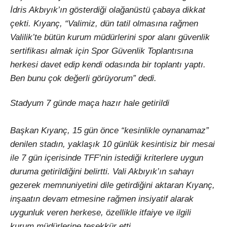
İdris Akbıyık’ın gösterdiği olağanüstü çabaya dikkat
çekti. Kıyanç, “Valimiz, dün tatil olmasına rağmen
Valilik’te bütün kurum müdürlerini spor alanı güvenlik
sertifikası almak için Spor Güvenlik Toplantısına
herkesi davet edip kendi odasında bir toplantı yaptı.
Ben bunu çok değerli görüyorum” dedi.
Stadyum 7 günde maça hazır hale getirildi
Başkan Kıyanç, 15 gün önce “kesinlikle oynanamaz”
denilen stadın, yaklaşık 10 günlük kesintisiz bir mesai
ile 7 gün içerisinde TFF’nin istediği kriterlere uygun
duruma getirildiğini belirtti. Vali Akbıyık’ın sahayı
gezerek memnuniyetini dile getirdiğini aktaran Kıyanç,
inşaatın devam etmesine rağmen insiyatif alarak
uygunluk veren herkese, özellikle itfaiye ve ilgili
kurum müdürlerine teşekkür etti.