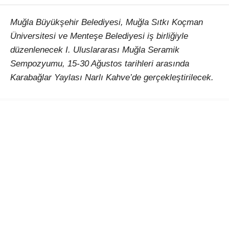
Muğla Büyükşehir Belediyesi, Muğla Sıtkı Koçman
Üniversitesi ve Menteşe Belediyesi iş birliğiyle
düzenlenecek I. Uluslararası Muğla Seramik
Sempozyumu, 15-30 Ağustos tarihleri arasında
Karabağlar Yaylası Narlı Kahve’de gerçekleştirilecek.
Çağlar Ötesinden Günümüze Kadim Miras: Seramik
temasıyla düzenlenecek etkinlik, Türkiye’den ve farklı
ülkelerden sanatçıları Muğla’da buluşturacak. 15-30
Ağustos 2026 tarihleri arasında gerçekleştirilecek I.
Uluslararası Muğla Seramik Sempozyumu, seramiğin
binlerce yıllık kültürel mirasını çağdaş sanat
anlayışıyla bir araya getirerek uluslararası bir
paylaşım platformu oluşturmayı amaçlıyor.