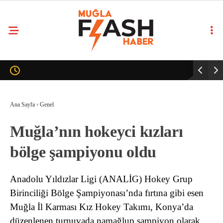
Ana Sayfa
›
Genel
Muğla’nın hokeyci kızları
bölge şampiyonu oldu
Anadolu Yıldızlar Ligi (ANALİG) Hokey Grup
Birinciliği Bölge Şampiyonası’nda fırtına gibi esen
Muğla İl Karması Kız Hokey Takımı, Konya’da
düzenlenen turnuvada namağlup şampiyon olarak