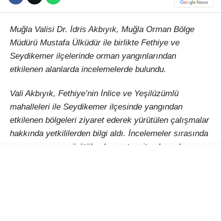
Muğla Valisi Dr. İdris Akbıyık, Muğla Orman Bölge
Müdürü Mustafa Ülküdür ile birlikte Fethiye ve
Seydikemer ilçelerinde orman yangınlarından
etkilenen alanlarda incelemelerde bulundu.
Vali Akbıyık, Fethiye’nin İnlice ve Yeşilüzümlü
mahalleleri ile Seydikemer ilçesinde yangından
etkilenen bölgeleri ziyaret ederek yürütülen çalışmalar
hakkında yetkililerden bilgi aldı. İncelemeler sırasında
yangın sonrası yürütülen hasar tespit çalışmaları,
yanan alanların mevcut durumu ve rehabilitasyon
sürecine ilişkin değerlendirmelerde bulunuldu. Bölgede
görev yapan ekiplerle de bir araya gelen Vali Akbıyık,
yangınla mücadelede görev alan tüm personele
özverili çalışmalarından dolayı teşekkür etti.