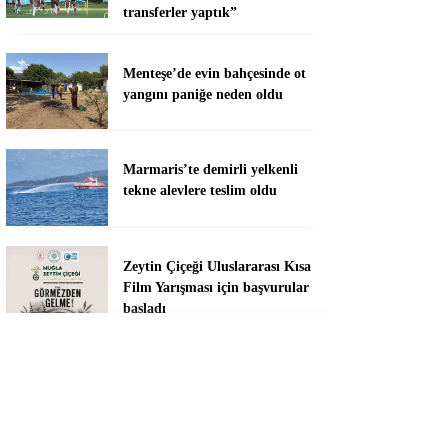
transferler yaptık”
Menteşe’de evin bahçesinde ot
yangını paniğe neden oldu
Marmaris’te demirli yelkenli
tekne alevlere teslim oldu
Zeytin Çiçeği Uluslararası Kısa
Film Yarışması için başvurular
başladı
Yaz sanat kursları çocukları ve