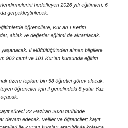
lendirmelerini hedefleyen 2026 yılı eğitimleri, 6
a gerçekleştirilecek.
ğitimlerde öğrencilere, Kur’an-ı Kerim
adet, ahlak ve değerler eğitimi de aktarılacak.
i yaşanacak. İl Müftülüğü’nden alınan bilgilere
tam 962 cami ve 101 Kur’an kursunda eğitim
mak üzere toplam bin 58 öğretici görev alacak.
eyen öğrenciler için il genelindeki 8 yatılı Yaz
 açacak.
kayıt süreci 22 Haziran 2026 tarihinde
r devam edecek. Veliler ve öğrenciler; kayıt
 camileri ile Kur’an kursları aracılığıyla kolayca