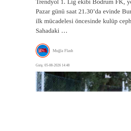
Trendyol 1. Lig ekibi Bodrum FK, ye
Pazar günü saat 21.30’da evinde Bur
ilk mücadelesi öncesinde kulüp ceph
Sahadaki …
Muğla Flash
Giriş: 05-08-2026 14:48