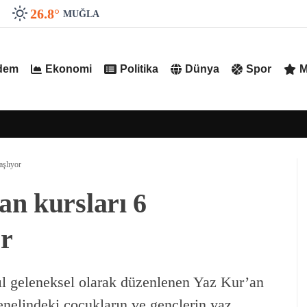
26.8
°
MUĞLA
dem
Ekonomi
Politika
Dünya
Spor
M
aşlıyor
n kursları 6
r
ıl geleneksel olarak düzenlenen Yaz Kur’an
genelindeki çocukların ve gençlerin yaz