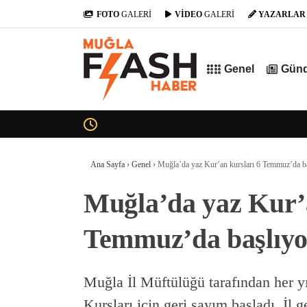
FOTO
GALERİ
VİDEO
GALERİ
YAZARLAR
Genel
Gün
Ana Sayfa
›
Genel
›
Muğla’da yaz Kur’an kursları 6 Temmuz’da b
Muğla’da yaz Kur’a
Temmuz’da başlıyo
Muğla İl Müftülüğü tarafından her y
Kursları için geri sayım başladı. İl 