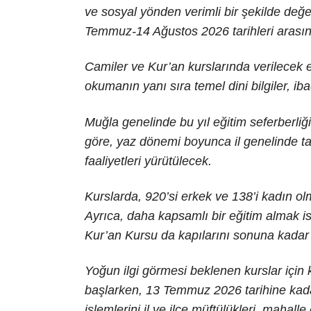
ve sosyal yönden verimli bir şekilde değer
Temmuz-14 Ağustos 2026 tarihleri arasınd
Camiler ve Kur’an kurslarında verilecek e
okumanın yanı sıra temel dini bilgiler, ib
Muğla genelinde bu yıl eğitim seferberliğ
göre, yaz dönemi boyunca il genelinde 
faaliyetleri yürütülecek.
Kurslarda, 920’si erkek ve 138’i kadın ol
Ayrıca, daha kapsamlı bir eğitim almak ist
Kur’an Kursu da kapılarını sonuna kadar
Yoğun ilgi görmesi beklenen kurslar için 
başlarken, 13 Temmuz 2026 tarihine kada
işlemlerini il ve ilçe müftülükleri, mahalle