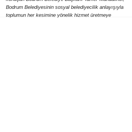
Bodrum Belediyesinin sosyal belediyecilik anlayışıyla
toplumun her kesimine yönelik hizmet üretmeye
devam ettiğini belirterek, emeklilerin uygun fiyatlarla
güvenli ve konforlu bir ortamda vakit geçirebilecekleri
sosyal alanlar oluşturmayı önemsediklerini ifade etti.
Aylar önce emeklilere verdikleri sözü yerine
getirmenin mutluluğunu yaşadıklarını dile getiren
Başkan Mandalinci, Bodrum Belediyesi iştiraki
Belediye A.Ş., Park ve Bahçeler Müdürlüğü, Destek
Hizmetleri Müdürlüğü, Temizlik İşleri Müdürlüğü ve
Fen İşleri Müdürlüğünün koordineli çalışmasıyla
Bodrum’un ilk Emekli Kafe’sini hizmete açtıklarını
söyledi. Emekli Kafe’nin yalnızca emeklilere değil,
emekçilere, gençlere, kadınlara ve çocuklara da açık
bir sosyal yaşam alanı olduğunu vurgulayan Başkan