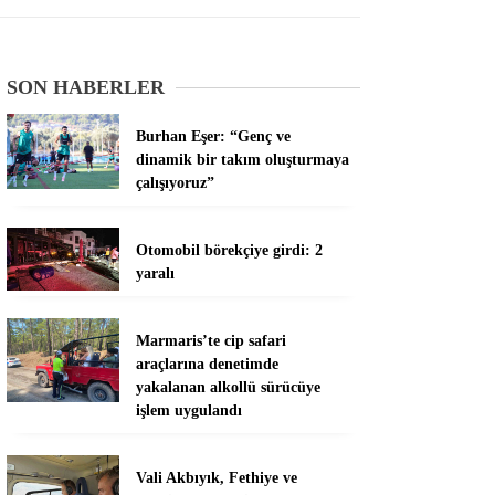
SON HABERLER
Burhan Eşer: “Genç ve
dinamik bir takım oluşturmaya
çalışıyoruz”
Otomobil börekçiye girdi: 2
yaralı
Marmaris’te cip safari
araçlarına denetimde
yakalanan alkollü sürücüye
işlem uygulandı
Vali Akbıyık, Fethiye ve