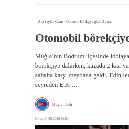
Ana Sayfa
›
Genel
›
Otomobil börekçiye girdi: 2 yaralı
Otomobil börekçiye 
Muğla’nın Bodrum ilçesinde iddiaya 
börekçiye dalarken, kazada 2 kişi y
sabaha karşı meydana geldi. Edinile
seyreden E.K …
Muğla Flash
Giriş: 06-08-2026 13:00