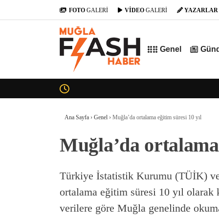
FOTO
GALERİ
VİDEO
GALERİ
YAZARLAR
Genel
Gün
Ana Sayfa
›
Genel
›
Muğla’da ortalama eğitim süresi 10 yıl
Muğla’da ortalama e
Türkiye İstatistik Kurumu (TÜİK) ver
ortalama eğitim süresi 10 yıl olarak
verilere göre Muğla genelinde okum