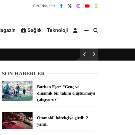
Bizi Takip Edin
agazin
Sağlık
Teknoloji
SON HABERLER
Burhan Eşer: “Genç ve
dinamik bir takım oluşturmaya
çalışıyoruz”
Otomobil börekçiye girdi: 2
yaralı