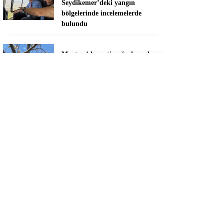
Seydikemer’deki yangın
bölgelerinde incelemelerde
bulundu
Menteşe’de zeytin ağaçlarında
Verticillium solgunluğu
kontrolleri yapıldı
Sivaslılar Dalaman’da birlik ve
beraberlik için buluştu
Muğlaspor, Sarıyer maçının
hazırlıklarını sürdürüyor