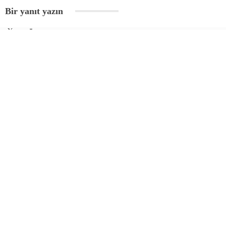
Bir yanıt yazın
Yorum
*
Ad
*
E-posta
*
Daha sonraki yorumlarımda kullanılması için adım, e-posta adresim ve
site adresim bu tarayıcıya kaydedilsin.