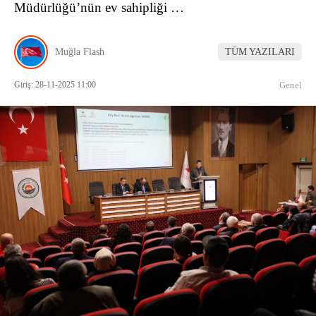
Müdürlüğü’nün ev sahipliği …
Muğla Flash
TÜM YAZILARI
Giriş: 28-11-2025 11:00
Genel