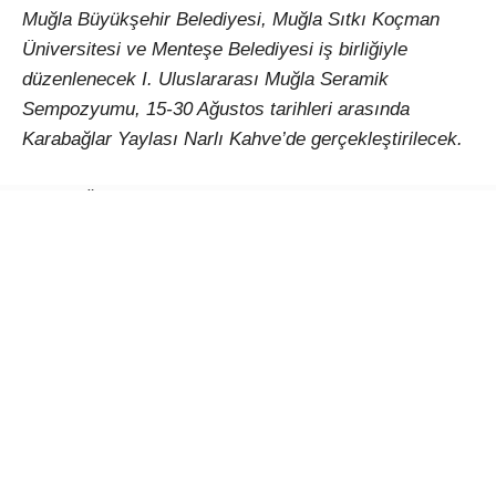
Muğla Büyükşehir Belediyesi, Muğla Sıtkı Koçman
Üniversitesi ve Menteşe Belediyesi iş birliğiyle
düzenlenecek I. Uluslararası Muğla Seramik
Sempozyumu, 15-30 Ağustos tarihleri arasında
Karabağlar Yaylası Narlı Kahve’de gerçekleştirilecek.
Çağlar Ötesinden Günümüze Kadim Miras: Seramik
temasıyla düzenlenecek etkinlik, Türkiye’den ve farklı
ülkelerden sanatçıları Muğla’da buluşturacak. 15-30
Ağustos 2026 tarihleri arasında gerçekleştirilecek I.
Uluslararası Muğla Seramik Sempozyumu, seramiğin
binlerce yıllık kültürel mirasını çağdaş sanat
anlayışıyla bir araya getirerek uluslararası bir
paylaşım platformu oluşturmayı amaçlıyor.
Türkiye ve Dünyadan sanatçılar Muğla’da bir araya