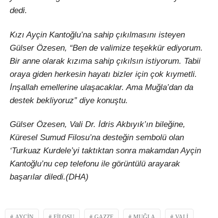
dedi.
Kızı Ayçin Kantoğlu’na sahip çıkılmasını isteyen
Gülser Özesen, “Ben de valimize teşekkür ediyorum.
Bir anne olarak kızıma sahip çıkılsın istiyorum. Tabii
oraya giden herkesin hayatı bizler için çok kıymetli.
İnşallah emellerine ulaşacaklar. Ama Muğla’dan da
destek bekliyoruz” diye konuştu.
Gülser Özesen, Vali Dr. İdris Akbıyık’ın bileğine,
Küresel Sumud Filosu’na desteğin sembolü olan
‘Turkuaz Kurdele’yi taktıktan sonra makamdan Ayçin
Kantoğlu’nu cep telefonu ile görüntülü arayarak
başarılar diledi.(DHA)
AYÇIN
FILOSU
GAZZE
MUĞLA
VALI