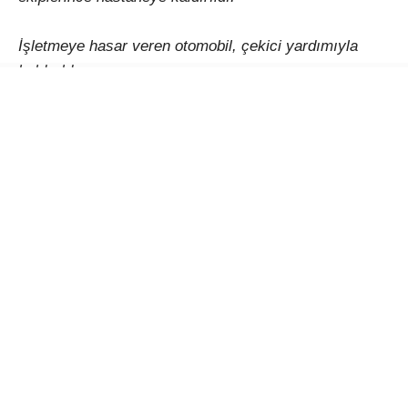
İşletmeye hasar veren otomobil, çekici yardımıyla
kaldırıldı.
YORUMLAR
Bir yanıt yazın
Yorum
*
Ad
*
E-posta
*