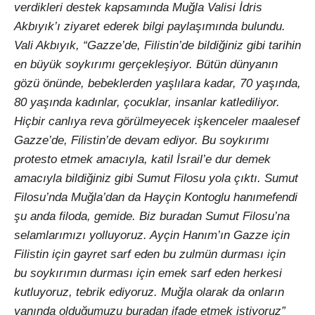
verdikleri destek kapsamında Muğla Valisi İdris
Akbıyık’ı ziyaret ederek bilgi paylaşımında bulundu.
Vali Akbıyık, “Gazze’de, Filistin’de bildiğiniz gibi tarihin
en büyük soykırımı gerçekleşiyor. Bütün dünyanın
gözü önünde, bebeklerden yaşlılara kadar, 70 yaşında,
80 yaşında kadınlar, çocuklar, insanlar katlediliyor.
Hiçbir canlıya reva görülmeyecek işkenceler maalesef
Gazze’de, Filistin’de devam ediyor. Bu soykırımı
protesto etmek amacıyla, katil İsrail’e dur demek
amacıyla bildiğiniz gibi Sumut Filosu yola çıktı. Sumut
Filosu’nda Muğla’dan da Hayçin Kontoglu hanımefendi
şu anda filoda, gemide. Biz buradan Sumut Filosu’na
selamlarımızı yolluyoruz. Ayçin Hanım’ın Gazze için
Filistin için gayret sarf eden bu zulmün durması için
bu soykırımın durması için emek sarf eden herkesi
kutluyoruz, tebrik ediyoruz. Muğla olarak da onların
yanında olduğumuzu buradan ifade etmek istiyoruz”