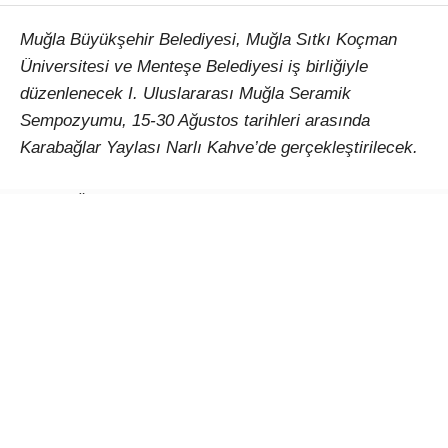
Muğla Büyükşehir Belediyesi, Muğla Sıtkı Koçman
Üniversitesi ve Menteşe Belediyesi iş birliğiyle
düzenlenecek I. Uluslararası Muğla Seramik
Sempozyumu, 15-30 Ağustos tarihleri arasında
Karabağlar Yaylası Narlı Kahve’de gerçekleştirilecek.
Çağlar Ötesinden Günümüze Kadim Miras: Seramik
temasıyla düzenlenecek etkinlik, Türkiye’den ve farklı
ülkelerden sanatçıları Muğla’da buluşturacak. 15-30
Ağustos 2026 tarihleri arasında gerçekleştirilecek I.
Uluslararası Muğla Seramik Sempozyumu, seramiğin
binlerce yıllık kültürel mirasını çağdaş sanat
anlayışıyla bir araya getirerek uluslararası bir
paylaşım platformu oluşturmayı amaçlıyor.
Türkiye ve Dünyadan sanatçılar Muğla’da bir araya