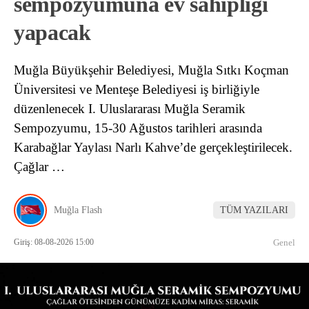
sempozyumuna ev sahipliği
yapacak
Muğla Büyükşehir Belediyesi, Muğla Sıtkı Koçman
Üniversitesi ve Menteşe Belediyesi iş birliğiyle
düzenlenecek I. Uluslararası Muğla Seramik
Sempozyumu, 15-30 Ağustos tarihleri arasında
Karabağlar Yaylası Narlı Kahve’de gerçekleştirilecek.
Çağlar …
Muğla Flash
TÜM YAZILARI
Giriş: 08-08-2026 15:00
Genel