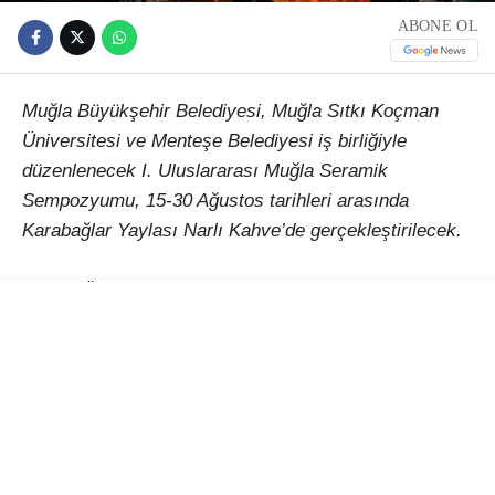
ABONE OL
Muğla Büyükşehir Belediyesi, Muğla Sıtkı Koçman
Üniversitesi ve Menteşe Belediyesi iş birliğiyle
düzenlenecek I. Uluslararası Muğla Seramik
Sempozyumu, 15-30 Ağustos tarihleri arasında
Karabağlar Yaylası Narlı Kahve’de gerçekleştirilecek.
Çağlar Ötesinden Günümüze Kadim Miras: Seramik
temasıyla düzenlenecek etkinlik, Türkiye’den ve farklı
ülkelerden sanatçıları Muğla’da buluşturacak. 15-30
Ağustos 2026 tarihleri arasında gerçekleştirilecek I.
Uluslararası Muğla Seramik Sempozyumu, seramiğin
binlerce yıllık kültürel mirasını çağdaş sanat
anlayışıyla bir araya getirerek uluslararası bir