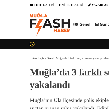
FOTO
GALERİ
VİDEO
GALERİ
YAZARLAR
Genel
Gün
Ana Sayfa
›
Genel
›
Muğla’da 3 farklı suçtan aranan şahıs yakalan
Muğla’da 3 farklı 
yakalandı
Muğla’nın Ula ilçesinde polis ekiple
suçtan aranan şahıs yakalandı. Edini