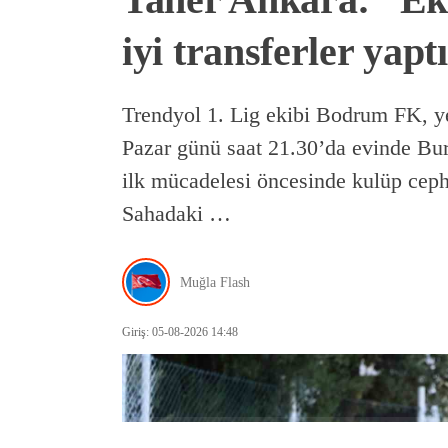
iyi transferler yapt
Trendyol 1. Lig ekibi Bodrum FK, ye
Pazar günü saat 21.30’da evinde Bur
ilk mücadelesi öncesinde kulüp ceph
Sahadaki …
Muğla Flash
Giriş: 05-08-2026 14:48