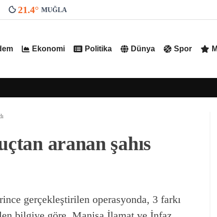
21.4
°
MUĞLA
dem
Ekonomi
Politika
Dünya
Spor
M
dı
suçtan aranan şahıs
rince gerçekleştirilen operasyonda, 3 farkı
len bilgiye göre, Manisa İlamat ve İnfaz