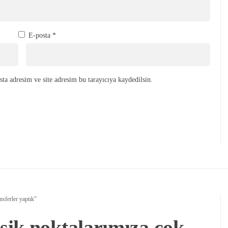
E-posta
*
ta adresim ve site adresim bu tarayıcıya kaydedilsin.
nsferler yaptık”
ik noktalarımıza çok