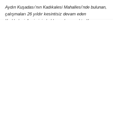
Aydın Kuşadası’nın Kadıkalesi Mahallesi’nde bulunan,
çalışmaları 26 yıldır kesintisiz devam eden
Kadıkalesi-Anaia için beklenen karar çıktı. Kazı
başkanlığını Muğla Sıtkı Koçman Üniversitesi (MSKÜ)
Edebiyat Fakültesi Sanat Tarihi Bölümü Öğretim Üyesi
Doç. Dr. Suna Çağaptay’ın yaptığı Kadıkalesi-Anaia
yerleşiminde Bizans Dönemi’ne ait bir kilise,
vaftizhane, şapel ve Hıristiyan inancında şifa
verdiğine inanılan ayazmalı (kutsal su kaynağı) bir alt
yapı bulunuyor.
‘Prehistorik’ (tarih öncesi) dönemden Osmanlı’ya
kadar uzanan zaman diliminde, yerleşim alanı olarak
kullanılan Kadıkalesi-Anaia’da, kazı çalışmaları
sırasında açılan yarmalarda insan iskeletleri de ortaya
çıkarılmıştı.