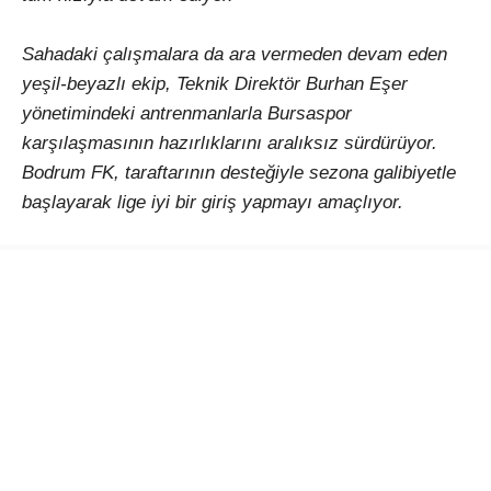
Sahadaki çalışmalara da ara vermeden devam eden
yeşil-beyazlı ekip, Teknik Direktör Burhan Eşer
yönetimindeki antrenmanlarla Bursaspor
karşılaşmasının hazırlıklarını aralıksız sürdürüyor.
Bodrum FK, taraftarının desteğiyle sezona galibiyetle
başlayarak lige iyi bir giriş yapmayı amaçlıyor.
Taner Ankara: “Eksik noktalarımıza çok iyi transfer
yaptık”
Genç oyuncu vurgusu yapan Bodrum FK Başkanı
Taner Ankara, “Çok iyi bir kamp dönemi geçirdik,
verimli bir dönemdi. Ayrı iki kamp dönemi oldu, 3
günlük bir dinlenme süremiz vardı. Yeni katılacak
arkadaşların adaptasyonu açısından önemliydi. Bütün