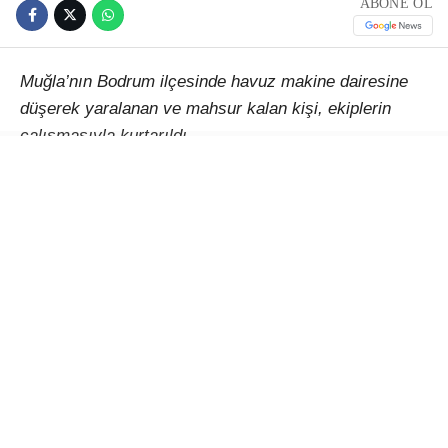
ABONE OL
Muğla’nın Bodrum ilçesinde havuz makine dairesine
düşerek yaralanan ve mahsur kalan kişi, ekiplerin
çalışmasıyla kurtarıldı.
Alınan bilgiye göre, Gümüşlük Mahallesi Mimar Sinan
Caddesi’ndeki bir adreste, henüz belirlenemeyen
nedenle yaklaşık 5 metre derinliğindeki havuz makine
dairesine düşen bir vatandaş yaralandı ve mahsur
kaldı.
İhbar üzerine olay yerine 112 Acil Sağlık, itfaiye ve
arama kurtarma ekipleri sevk edildi. Bölgeye ulaşan
ekiplerin titiz çalışması sonucu bulunduğu yerden
çıkarılan yaralı vatandaş, ilk müdahalesinin ardından