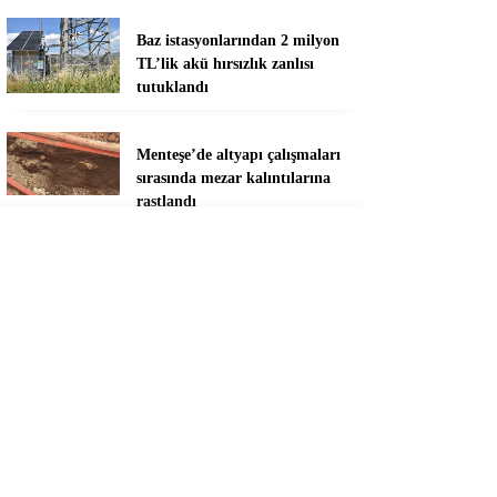
Baz istasyonlarından 2 milyon
TL’lik akü hırsızlık zanlısı
tutuklandı
Menteşe’de altyapı çalışmaları
sırasında mezar kalıntılarına
rastlandı
Marmaris’te sahillere sıkı
denetim
Marmaris’te derelerde temizlik
seferberliği
Burhan Eşer: “Genç ve
dinamik bir takım oluşturmaya