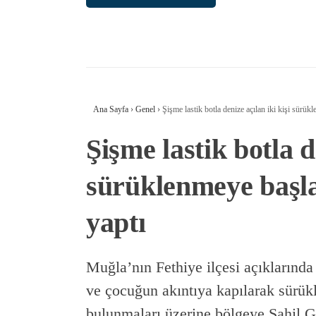
Ana Sayfa
›
Genel
›
Şişme lastik botla denize açılan iki kişi sürük
Şişme lastik botla d
sürüklenmeye başla
yaptı
Muğla’nın Fethiye ilçesi açıklarında 
ve çocuğun akıntıya kapılarak sürük
bulunmaları üzerine bölgeye Sahil G