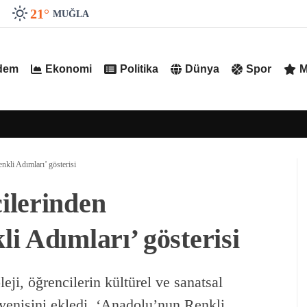
21
°
MUĞLA
dem
Ekonomi
Politika
Dünya
Spor
M
kli Adımları’ gösterisi
ilerinden
i Adımları’ gösterisi
i, öğrencilerin kültürel ve sanatsal
 yenisini ekledi. ‘Anadolu’nun Renkli