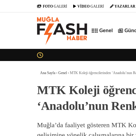
FOTO
GALERİ
VİDEO
GALERİ
YAZARLAR
Genel
Gün
Ana Sayfa
›
Genel
›
MTK Koleji öğrencilerinden ‘Anadolu’nun Ren
MTK Koleji öğrenc
‘Anadolu’nun Renkl
Muğla’da faaliyet gösteren MTK Kolej
gelişimine yönelik çalışmalarına bir