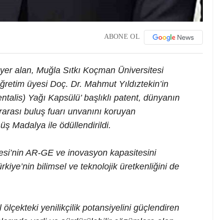
ABONE OL
yer alan, Muğla Sıtkı Koçman Üniversitesi
etim üyesi Doç. Dr. Mahmut Yıldıztekin’in
ntalis) Yağı Kapsülü’ başlıklı patent, dünyanın
rarası buluş fuarı unvanını koruyan
adalya ile ödüllendirildi.
esi’nin AR-GE ve inovasyon kapasitesini
kiye’nin bilimsel ve teknolojik üretkenliğini de
çekteki yenilikçilik potansiyelini güçlendiren