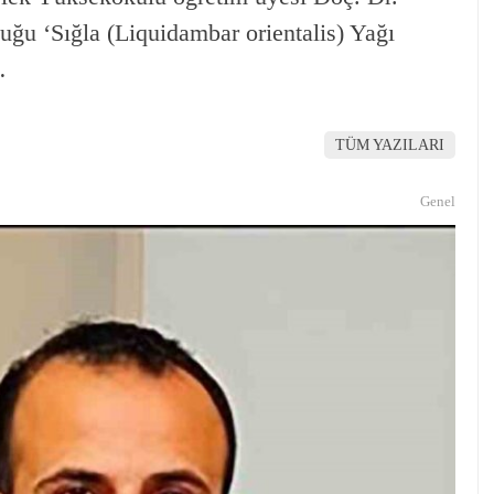
uğu ‘Sığla (Liquidambar orientalis) Yağı
…
TÜM YAZILARI
Genel