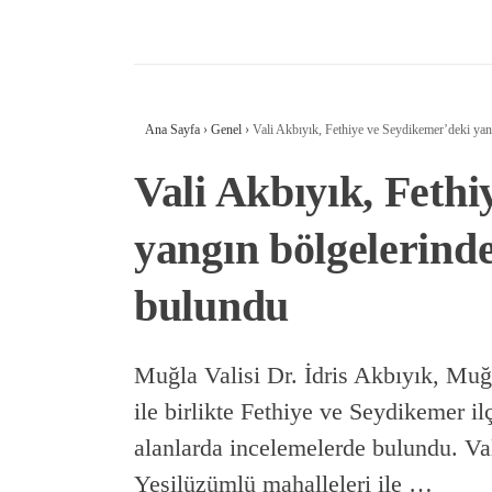
Ana Sayfa
›
Genel
›
Vali Akbıyık, Fethiye ve Seydikemer’deki yan
Vali Akbıyık, Feth
yangın bölgelerind
bulundu
Muğla Valisi Dr. İdris Akbıyık, M
ile birlikte Fethiye ve Seydikemer i
alanlarda incelemelerde bulundu. Val
Yeşilüzümlü mahalleleri ile …