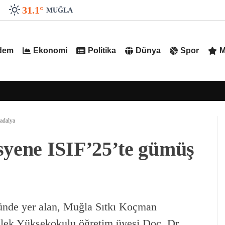
31.1
°
MUĞLA
dem
Ekonomi
Politika
Dünya
Spor
M
adalya
yene ISIF’25’te gümüş
yünde yer alan, Muğla Sıtkı Koçman
ek Yüksekokulu öğretim üyesi Doç. Dr.