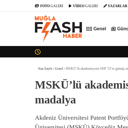
FOTO
GALERİ
VİDEO
GALERİ
YAZARLAR
Genel
Gün
Ana Sayfa
›
Genel
›
MSKÜ’lü akademisyene ISIF’25’te gümüş m
MSKÜ’lü akademis
madalya
Akdeniz Üniversitesi Patent Portfö
Üniversitesi (MSKÜ) Köyceğiz Mesl