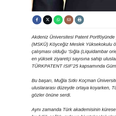
Akdeniz Üniversitesi Patent Portföyünde 
(MSKÜ) Köyceğiz Meslek Yüksekokulu öğr
çalışması olduğu ‘Sığla (Liquidambar orie
en yüksek ziyaretçi sayısına sahip ulusla
TÜRKPATENT ISIF’25 kapsamında Gümüş M
Bu başarı, Muğla Sıtkı Koçman Üniversit
uluslararası düzeyde ortaya koyarken, Tür
gözler önüne serdi.
Aynı zamanda Türk akademisinin küresel öl