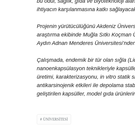
bu ödül, sağlık, gıda ve biyoteknoloji ala
ihtiyacın karşılanmasına katkı sağlayaca
Projenin yürütücülüğünü Akdeniz Ünivers
araştırma ekibinde Muğla Sıtkı Koçman Ü
Aydın Adnan Menderes Üniversitesi’nden 
Çalışmada, endemik bir tür olan sığla (Li
nanoenkapsülasyon teknikleriyle kapsüll
üretimi, karakterizasyonu, in vitro statik 
antikarsinojenik etkileri ile depolama stab
geliştirilen kapsüller, model gıda ürünleri
ÜNIVERSITESI