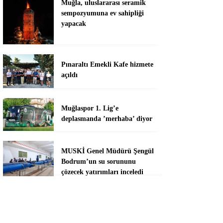
Muğla, uluslararası seramik
sempozyumuna ev sahipliği
yapacak
Pınaraltı Emekli Kafe hizmete
açıldı
Muğlaspor 1. Lig’e
deplasmanda ’merhaba’ diyor
MUSKİ Genel Müdürü Şengül
Bodrum’un su sorununu
çözecek yatırımları inceledi
Başkan Aras 2,5 yılın hesabını
veriyor