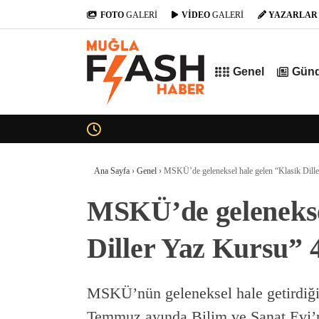
FOTO
GALERİ
VİDEO
GALERİ
YAZARLAR
Genel
Gün
Ana Sayfa
›
Genel
›
MSKÜ’de geleneksel hale gelen “Klasik Dille
MSKÜ’de geleneksel
Diller Yaz Kursu” 4
MSKÜ’nün geleneksel hale getirdiği 
Temmuz ayında Bilim ve Sanat Evi’