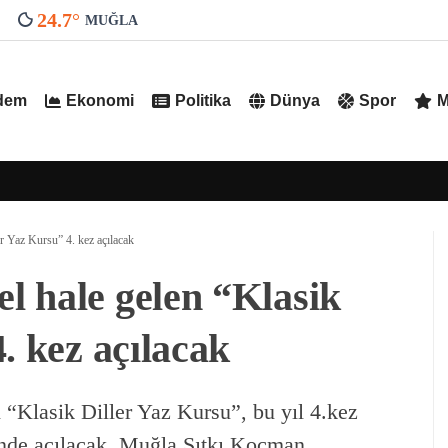
24.7
°
MUĞLA
dem
Ekonomi
Politika
Dünya
Spor
M
r Yaz Kursu” 4. kez açılacak
 hale gelen “Klasik
. kez açılacak
“Klasik Diller Yaz Kursu”, bu yıl 4.kez
nde açılacak. Muğla Sıtkı Koçman