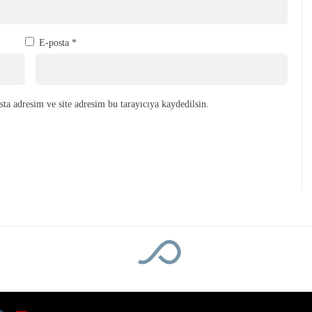
E-posta
*
ta adresim ve site adresim bu tarayıcıya kaydedilsin.
nsferler yaptık”
ik noktalarımıza çok