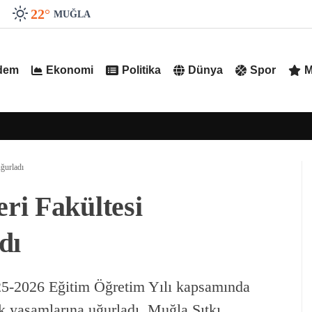
22
°
MUĞLA
dem
Ekonomi
Politika
Dünya
Spor
M
ğurladı
ri Fakültesi
dı
25-2026 Eğitim Öğretim Yılı kapsamında
k yaşamlarına uğurladı. Muğla Sıtkı