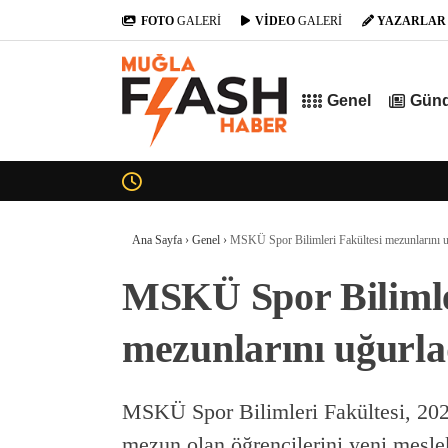
FOTO
GALERİ
VİDEO
GALERİ
YAZARLAR
Genel
Gün
Ana Sayfa
›
Genel
›
MSKÜ Spor Bilimleri Fakültesi mezunlarını u
MSKÜ Spor Bilimle
mezunlarını uğurla
MSKÜ Spor Bilimleri Fakültesi, 20
mezun olan öğrencilerini yeni mesle