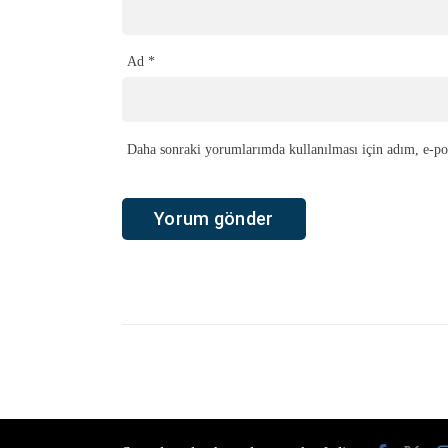
Ad
*
Daha sonraki yorumlarımda kullanılması için adım, e-pos
Ana Sayfa
›
Genel
›
Taner Ankara: “Eksik noktalarımıza çok iyi tra
Taner Ankara: “Eks