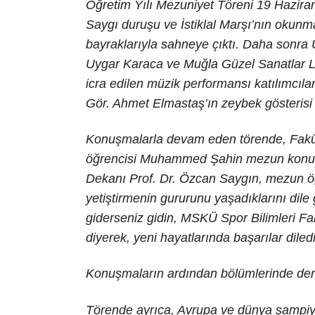
Öğretim Yılı Mezuniyet Töreni 19 Hazira
Saygı duruşu ve İstiklal Marşı’nın okunm
bayraklarıyla sahneye çıktı. Daha sonra
Uygar Karaca ve Muğla Güzel Sanatlar Li
icra edilen müzik performansı katılımcılar
Gör. Ahmet Elmastaş’ın zeybek gösterisi
Konuşmalarla devam eden törende, Fakül
öğrencisi Muhammed Şahin mezun konuşma
Dekanı Prof. Dr. Özcan Saygın, mezun öğr
yetiştirmenin gururunu yaşadıklarını dile 
giderseniz gidin, MSKÜ Spor Bilimleri Fa
diyerek, yeni hayatlarında başarılar diledi
Konuşmaların ardından bölümlerinde derec
Törende ayrıca, Avrupa ve dünya şampiyo