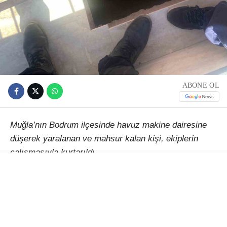
ABONE OL
Muğla’nın Bodrum ilçesinde havuz makine dairesine
düşerek yaralanan ve mahsur kalan kişi, ekiplerin
çalışmasıyla kurtarıldı.
Alınan bilgiye göre, Gümüşlük Mahallesi Mimar Sinan
Caddesi’ndeki bir adreste, henüz belirlenemeyen
nedenle yaklaşık 5 metre derinliğindeki havuz makine
dairesine düşen bir vatandaş yaralandı ve mahsur