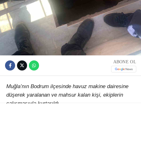
ABONE OL
Muğla’nın Bodrum ilçesinde havuz makine dairesine
düşerek yaralanan ve mahsur kalan kişi, ekiplerin
çalışmasıyla kurtarıldı.
Alınan bilgiye göre, Gümüşlük Mahallesi Mimar Sinan
Caddesi’ndeki bir adreste, henüz belirlenemeyen
nedenle yaklaşık 5 metre derinliğindeki havuz makine