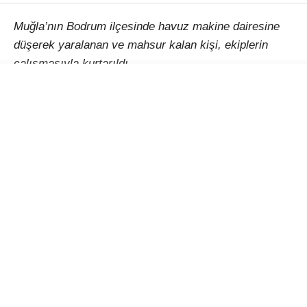
Muğla’nın Bodrum ilçesinde havuz makine dairesine
düşerek yaralanan ve mahsur kalan kişi, ekiplerin
çalışmasıyla kurtarıldı.
Alınan bilgiye göre, Gümüşlük Mahallesi Mimar Sinan
Caddesi’ndeki bir adreste, henüz belirlenemeyen
nedenle yaklaşık 5 metre derinliğindeki havuz makine
dairesine düşen bir vatandaş yaralandı ve mahsur
kaldı.
İhbar üzerine olay yerine 112 Acil Sağlık, itfaiye ve
arama kurtarma ekipleri sevk edildi. Bölgeye ulaşan
ekiplerin titiz çalışması sonucu bulunduğu yerden
çıkarılan yaralı vatandaş, ilk müdahalesinin ardından
sağlık ekiplerine teslim edildi. Yaralının hastaneye
kaldırıldığı öğrenildi.