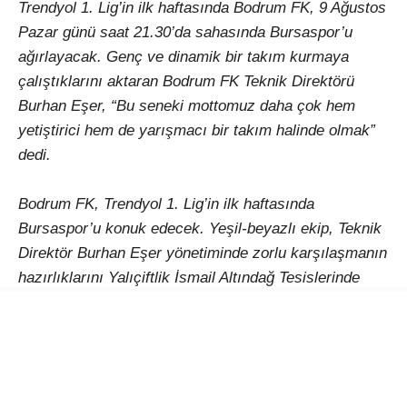
Trendyol 1. Lig’in ilk haftasında Bodrum FK, 9 Ağustos
Pazar günü saat 21.30’da sahasında Bursaspor’u
ağırlayacak. Genç ve dinamik bir takım kurmaya
çalıştıklarını aktaran Bodrum FK Teknik Direktörü
Burhan Eşer, “Bu seneki mottomuz daha çok hem
yetiştirici hem de yarışmacı bir takım halinde olmak”
dedi.
Bodrum FK, Trendyol 1. Lig’in ilk haftasında
Bursaspor’u konuk edecek. Yeşil-beyazlı ekip, Teknik
Direktör Burhan Eşer yönetiminde zorlu karşılaşmanın
hazırlıklarını Yalıçiftlik İsmail Altındağ Tesislerinde
sürdürüyor. Burhan Eşer ise yeni sezon öncesi
değerlendirmelerde bulunarak bu yıl ki sezon
mottosunu açıkladı.
“Güzel bir kamp süreci geçti”