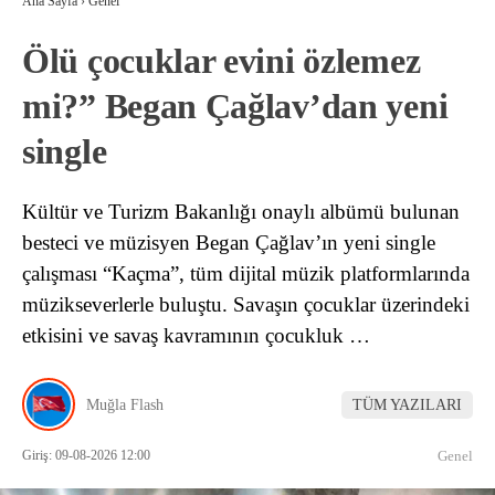
Ana Sayfa
›
Genel
Ölü çocuklar evini özlemez
mi?” Began Çağlav’dan yeni
single
Kültür ve Turizm Bakanlığı onaylı albümü bulunan
besteci ve müzisyen Began Çağlav’ın yeni single
çalışması “Kaçma”, tüm dijital müzik platformlarında
müzikseverlerle buluştu. Savaşın çocuklar üzerindeki
etkisini ve savaş kavramının çocukluk …
Muğla Flash
TÜM YAZILARI
Giriş: 09-08-2026 12:00
Genel