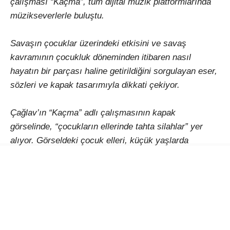
çalışması “Kaçma”, tüm dijital müzik platformlarında
müzikseverlerle buluştu.
Savaşın çocuklar üzerindeki etkisini ve savaş
kavramının çocukluk döneminden itibaren nasıl
hayatın bir parçası haline getirildiğini sorgulayan eser,
sözleri ve kapak tasarımıyla dikkati çekiyor.
Çağlav’ın “Kaçma” adlı çalışmasının kapak
görselinde, “çocukların ellerinde tahta silahlar” yer
alıyor. Görseldeki çocuk elleri, küçük yaşlarda
oyuncak silahlarla kurulan ilişkinin, ilerleyen yıllarda
gerçek silahların kullanıldığı savaşlara dönüşmesine
gönderme yapıyor.
Began Çağlav, “Kaçma” ile çocuklukta oyuncak olarak
karşılaşılan silah imajıyla, bugün savaşlarda