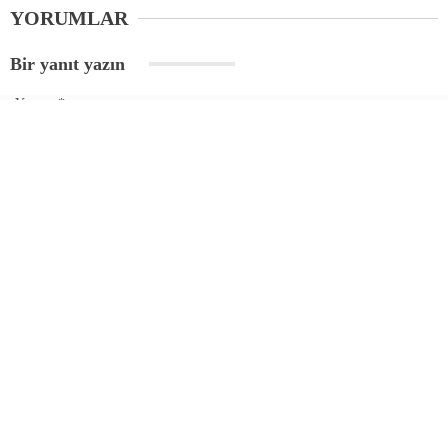
YORUMLAR
Bir yanıt yazın
Yorum
*
Ad
*
E-posta
*
Daha sonraki yorumlarımda kullanılması için adım, e-posta adresim ve
site adresim bu tarayıcıya kaydedilsin.