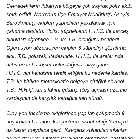
Çevredekilerin ihbarıyla bölgeye çok sayıda polis ekibi
sevk edildi. Marmaris İlçe Emniyet Müdürlüğü Asayiş
Büro Amirliği ekipleri şüphelileri yakalamak için
çalışma başlattı. Polis, şüphelilerin H.H.Ç. ile kardeş
oldukları öğrenilen T.B. ve T.B. olduğunu belirledi.
Operasyon düzenleyen ekipler 3 şüpheliyi gözaltına
aldı. T.B. polisteki ifadesinde, H.H.Ç. ile aralarında
daha önce husumet bulunduğunu, olay günü
H.H.Ç.’nin kendisini tehdit ettiğini bu nedenle kardeşi
T.B. ile birlikte motosikletle bölgeye gittiğini söyledi.
T.B., H.H.Ç.’nin silahını çıkarıp ateş açması üzerine
kardeşinin de karşılık verdiğini ileri sürdü.
Olay yeri inceleme ekiplerince yapılan çalışmada 8
boş kovan bulundu, kurşunların isabet ettiği 3 araçta
da hasar meydana geldi. Kavgada kullanılan silahlar
da ele geçirildi. Olayda yaralanan olmazken, başlatılan