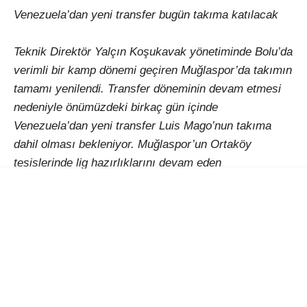
Venezuela’dan yeni transfer bugün takıma katılacak
Teknik Direktör Yalçın Koşukavak yönetiminde Bolu’da
verimli bir kamp dönemi geçiren Muğlaspor’da takımın
tamamı yenilendi. Transfer döneminin devam etmesi
nedeniyle önümüzdeki birkaç gün içinde
Venezuela’dan yeni transfer Luis Mago’nun takıma
dahil olması bekleniyor. Muğlaspor’un Ortaköy
tesislerinde lig hazırlıklarını devam eden
Muğlasspor’da ilk hedef Sarıyer deplâsmanından puan
veya puanlarla dönmek.
Muğla Büyükşehir Gazeteciler Derneği Başkanından
moral baklavası
Deplasmanda oynanan ligin ilk maçı olan Sarıyer