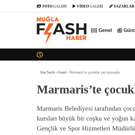
FOTO
GALERİ
VİDEO
GALERİ
YAZARLAR
Genel
Gün
Ana Sayfa
›
Genel
›
Marmaris’te çocuklar yaz kursunda
Marmaris’te çocuk
Marmaris Belediyesi tarafından çocu
kursları büyük bir coşku ve yoğun k
Gençlik ve Spor Hizmetleri Müdürlüğ