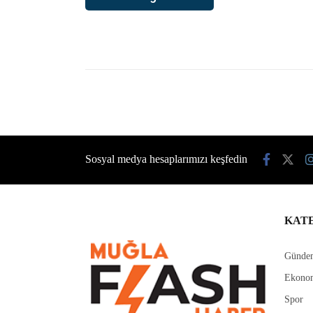
Sosyal medya hesaplarımızı keşfedin
KAT
Günde
Ekono
Spor